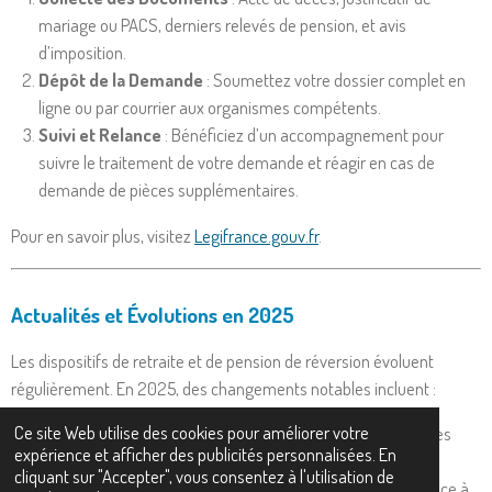
mariage ou PACS, derniers relevés de pension, et avis
d’imposition.
Dépôt de la Demande
: Soumettez votre dossier complet en
ligne ou par courrier aux organismes compétents.
Suivi et Relance
: Bénéficiez d’un accompagnement pour
suivre le traitement de votre demande et réagir en cas de
demande de pièces supplémentaires.
Pour en savoir plus, visitez
Legifrance.gouv.fr
.
Actualités et Évolutions en 2025
Les dispositifs de retraite et de pension de réversion évoluent
régulièrement. En 2025, des changements notables incluent :
Ce site Web utilise des cookies pour améliorer votre
La révision des plafonds de ressources
pour rendre ces
expérience et afficher des publicités personnalisées. En
aides plus accessibles.
cliquant sur "Accepter", vous consentez à l'utilisation de
La simplification des démarches administratives
grâce à