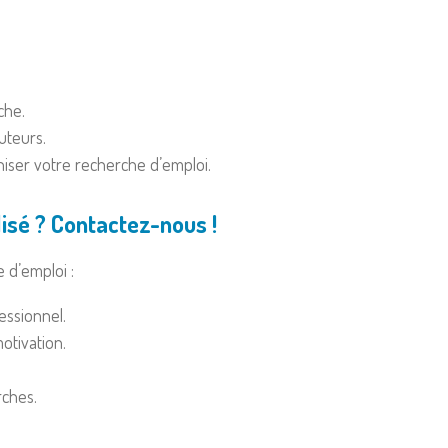
che.
uteurs.
aniser votre recherche d’emploi.
sé ? Contactez-nous !
d’emploi :
essionnel.
otivation.
rches.