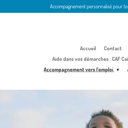
Accompagnement personnalisé pour toutes
Passer
au
contenu
principal
Accueil
Contact
Aide dans vos démarches : CAF Cais
Accompagnement vers l'emploi