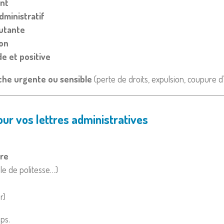
ent
dministratif
cutante
ion
e et positive
he urgente ou sensible
(perte de droits, expulsion, coupure d’
 vos lettres administratives
ure
ule de politesse…)
r)
ps.