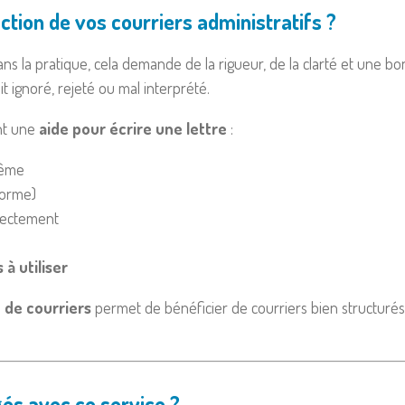
ction de vos courriers administratifs ?
dans la pratique, cela demande de la rigueur, de la clarté et une
t ignoré, rejeté ou mal interprété.
ent une
aide pour écrire une lettre
:
même
forme)
rectement
à utiliser
 de courriers
permet de bénéficier de courriers bien structurés, 
gés avec ce service ?