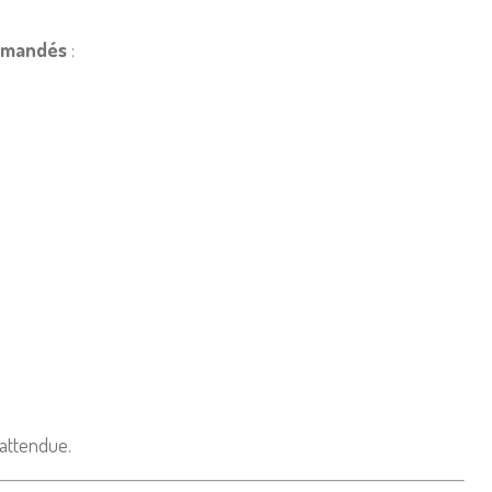
emandés
:
 attendue.