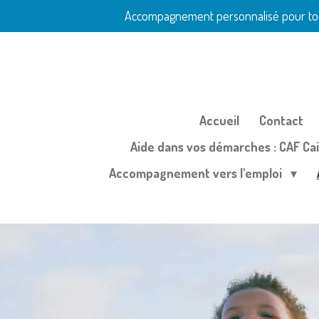
Accompagnement personnalisé pour toutes
Passer
au
contenu
principal
Accueil
Contact
Aide dans vos démarches : CAF Cais
Accompagnement vers l'emploi