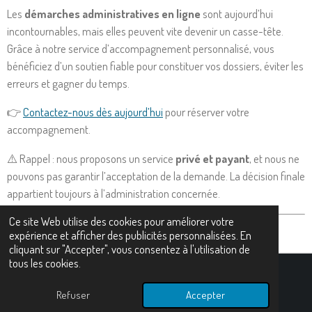
Les
démarches administratives en ligne
sont aujourd’hui
incontournables, mais elles peuvent vite devenir un casse-tête.
Grâce à notre service d’accompagnement personnalisé, vous
bénéficiez d’un soutien fiable pour constituer vos dossiers, éviter les
erreurs et gagner du temps.
👉
Contactez-nous dès aujourd’hui
pour réserver votre
accompagnement.
⚠️ Rappel : nous proposons un service
privé et payant
, et nous ne
pouvons pas garantir l’acceptation de la demande. La décision finale
appartient toujours à l’administration concernée.
Ce site Web utilise des cookies pour améliorer votre
expérience et afficher des publicités personnalisées. En
cliquant sur "Accepter", vous consentez à l'utilisation de
tous les cookies.
© 2025 - 2026 Assistant social et administratif
Refuser
Accepter
Propulsé par
Webador