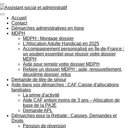
Passer
au
contenu
Accueil
principal
Contact
Démarches administratives en ligne
MDPH
MDPH : Montage dossier
L’Allocation Adulte Handicap en 2025
Accompagnement personnalisé en Île-de-France :
un soutien essentiel pour réussir votre dossier
MDPH
Aide pour remplir votre dossier MDPH
Refaire un dossier MDPH : aide, renouvellement,
deuxième dossier, refus
Demande de titre de séjour
Aide dans vos démarches : CAF Caisse d'allocations
familiales
La prime d'activité
Aide CAF enfant moins de 3 ans – Allocation de
base de la PAJE
Demande APL
Démarches pour la Retraite : Caisses, Demandes et
Droits
Pension de réversion