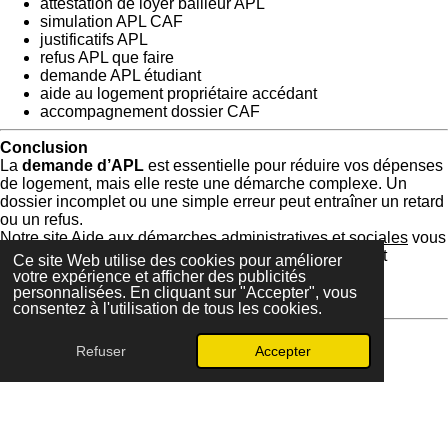
attestation de loyer bailleur APL
simulation APL CAF
justificatifs APL
refus APL que faire
demande APL étudiant
aide au logement propriétaire accédant
accompagnement dossier CAF
Conclusion
La
demande d’APL
est essentielle pour réduire vos dépenses
de logement, mais elle reste une démarche complexe. Un
dossier incomplet ou une simple erreur peut entraîner un retard
ou un refus.
Notre site
Aide aux démarches administratives et sociales
vous
propose un accompagnement personnalisé, efficace et
Ce site Web utilise des cookies pour améliorer
rassurant pour constituer un dossier solide.
votre expérience et afficher des publicités
personnalisées. En cliquant sur "Accepter", vous
👉
Réservez votre accompagnement dès aujourd’hui
.
consentez à l'utilisation de tous les cookies.
Refuser
Accepter
© 2025 - 2026 Assistant social et administratif
Propulsé par
Webador